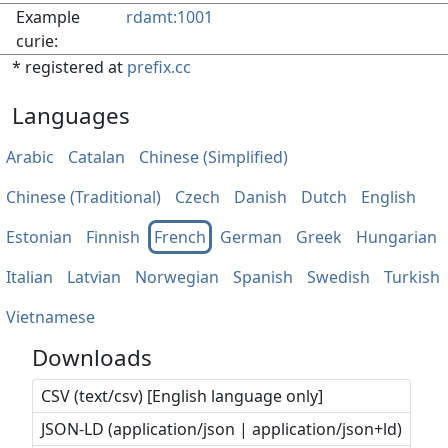
Example
rdamt:1001
curie:
* registered at
prefix.cc
Languages
Arabic
Catalan
Chinese (Simplified)
Chinese (Traditional)
Czech
Danish
Dutch
English
Estonian
Finnish
French
German
Greek
Hungarian
Italian
Latvian
Norwegian
Spanish
Swedish
Turkish
Vietnamese
Downloads
CSV (text/csv) [English language only]
JSON-LD (application/json | application/json+ld)